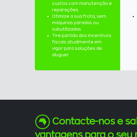
custos com manutenção e
reparações
Otimize a sua frota, sem
máquinas paradas ou
subutilizadas
Tire partido dos incentivos
fiscais atualmente em
vigor para soluções de
aluguer
Contacte-nos e sa
vantagens para o seu 