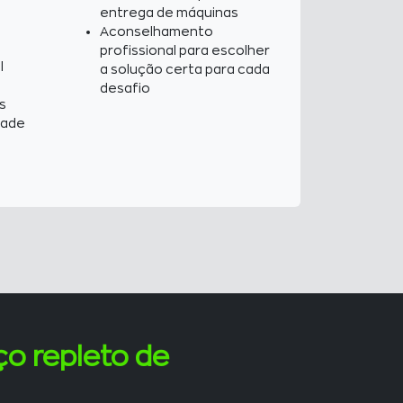
entrega de máquinas
Aconselhamento
profissional para escolher
l
a solução certa para cada
desafio
s
dade
ço repleto de