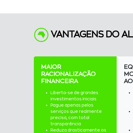
VANTAGENS DO A
MAIOR
EQ
RACIONALIZAÇÃO
MO
FINANCEIRA
AO
Liberta-se de grandes
investimentos iniciais
Pague apenas pelos
serviços que realmente
precisa, com total
transparência
Reduza drasticamente os