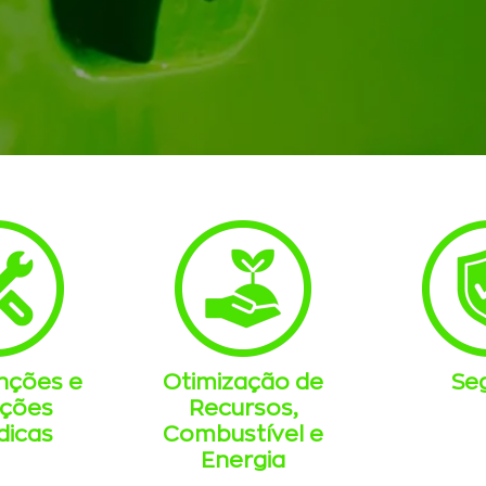
nções e
Otimização de
Se
eções
Recursos,
dicas
Combustível e
Energia