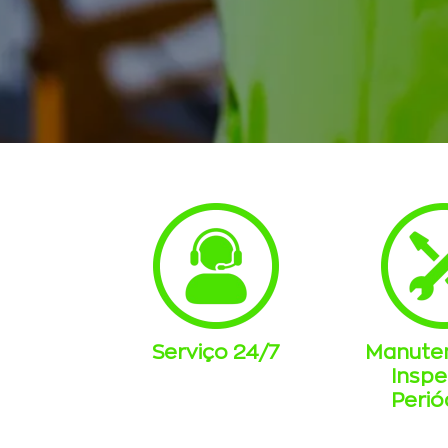
Serviço 24/7
Manute
Insp
Perió