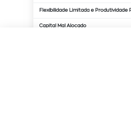
Flexibilidade Limitada e Produtividade
Capital Mal Alocado
Riscos e Segurança Comprometidos
Desvalorização e Obsolescência
Imobilizações que Custam Caro
APOIO AO CLIENTE
Portugal