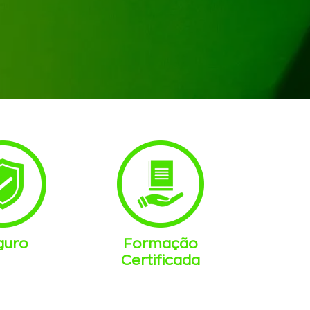
guro
Formação
Certificada