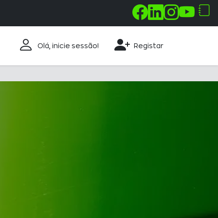
330 100
Olá, inicie sessão!
Registar