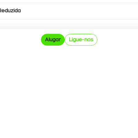
 Reduzida
Alugar
Ligue-nos
SIGA-NOS
DELEGAÇÕES
Lisboa
Quinta da Marquesa IV, Lote B