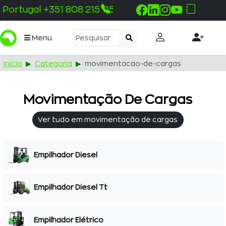
Pemba +258 843 330 100
Menu
Início
Categoria
movimentacao-de-cargas
Movimentação De Cargas
Ver tudo em movimentação de cargas
Empilhador Diesel
Empilhador Diesel Tt
Empilhador Elétrico